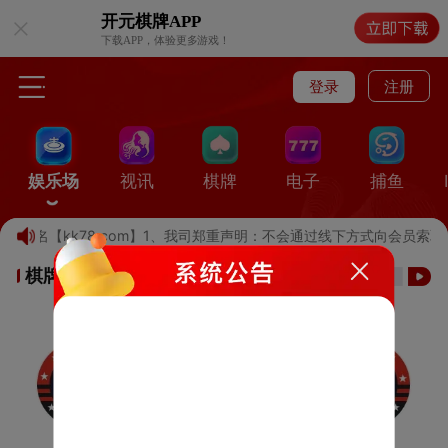
开元棋牌
APP
下载APP，体验更多游戏！
登录
注册
娱乐场
视讯
棋牌
电子
捕鱼
记域名【kk78.com】1、我司郑重声明：不会通过线下方式向会员索
棋牌游戏